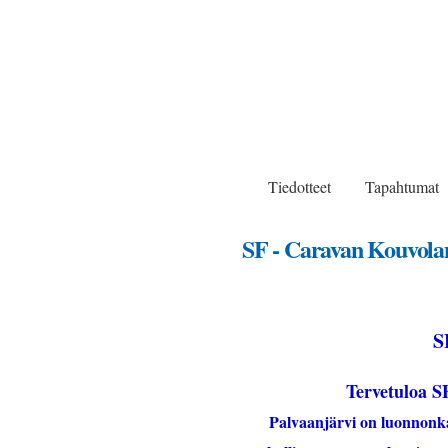
SF-Caravan Kouvo
Päävalikko
Tiedotteet
Tapahtumat
SF - Caravan Kouvolan
S
Tervetuloa S
Palvaanjärvi on luonnonkau