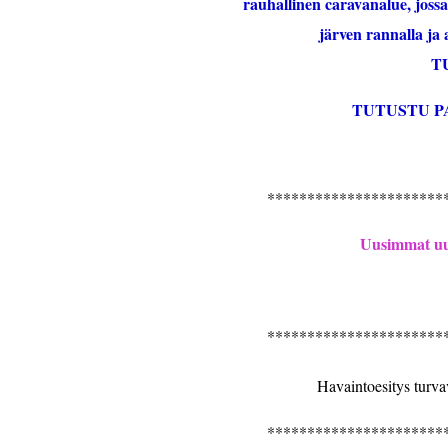
rauhallinen caravanalue, joss
järven rannalla ja 
T
TUTUSTU 
**********************
Uusimmat uut
**********************
Havaintoesitys turvav
**********************