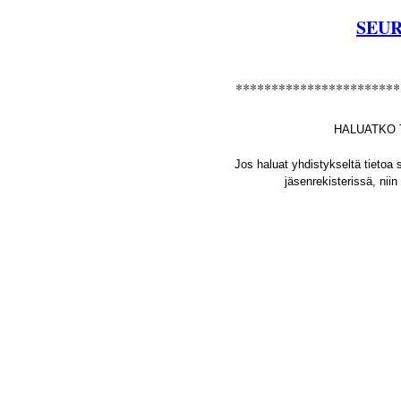
SEU
***********************
HALUATKO 
Jos haluat yhdistykseltä tietoa s
jäsenrekisterissä, nii