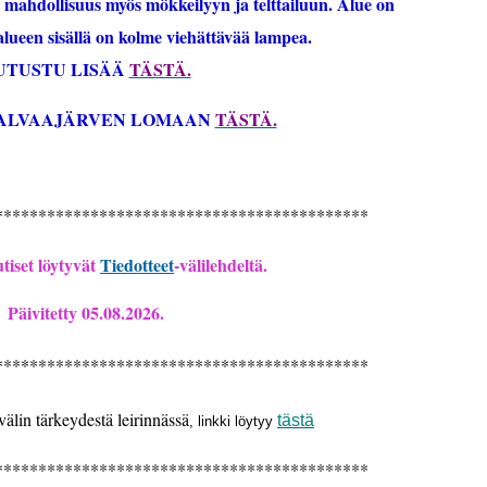
a mahdollisuus myös mökkeilyyn ja telttailuun. Alue on
alueen sisällä on kolme viehättävää lampea.
UTUSTU LISÄÄ
TÄSTÄ.
PALVAAJÄRVEN LOMAAN
TÄSTÄ.
*******************************************
iset löytyvät
Tiedotteet
-välilehdeltä.
Päivitetty 05.08
.2026.
*******************************************
älin tärkeydestä leirinnässä
tästä
, linkki löytyy
*******************************************