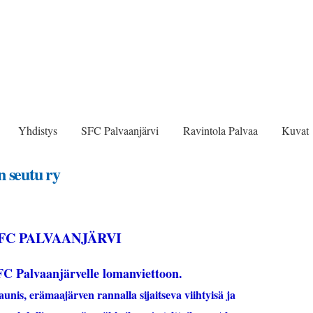
Hyppää
pääsisältöön
lan seutu ry
Yhdistys
SFC Palvaanjärvi
Ravintola Palvaa
Kuvat
 seutu ry
FC PALVAANJÄRVI
FC Palvaanjärvelle lomanviettoon.
nis, erämaajärven rannalla sijaitseva viihtyisä ja